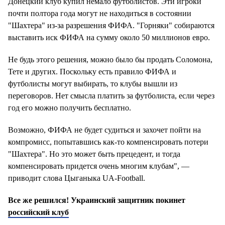
Донецкий клуб купил немало футболистов. Эти игроки
почти полтора года могут не находиться в состоянии
"Шахтера" из-за разрешения ФИФА. "Горняки" собираются
выставить иск ФИФА на сумму около 50 миллионов евро.
Не будь этого решения, можно было бы продать Соломона,
Тете и других. Поскольку есть правило ФИФА и
футболисты могут выбирать, то клубы вышли из
переговоров. Нет смысла платить за футболиста, если через
год его можно получить бесплатно.
Возможно, ФИФА не будет судиться и захочет пойти на
компромисс, попытавшись как-то компенсировать потери
"Шахтера". Но это может быть прецедент, и тогда
компенсировать придется очень многим клубам", —
приводит слова Цыганыка UA-Football.
Все же решился! Украинский защитник покинет
российский клуб