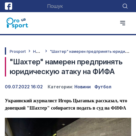
Н
овини
"
Шахтер" намерен предпринять юридическую атаку на ФИФА
Prosport
"Шахтер" намерен предпринять
юридическую атаку на ФИФА
09.07.2022 16:02
Категории:
Новини
Футбол
Украинский журналист Игорь Цыганык рассказал, что
донецкий "Шахтер" собирается подать в суд на ФИФА