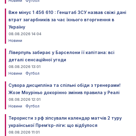
Новини
Футбол
Вже мінус 1 456 610 : Генштаб ЗСУ назвав свіжі дані
втрат загарбників за час їхнього вторгнення в
Україну
08.08.2026 14:04
Новини
Ліверпуль забирає у Барселони її капітана: всі
деталі сенсаційної угоди
08.08.2026 13:01
Новини
Футбол
Сувора дисципліна та спільні обіди з тренерами!
Жозе Моуріньо докорінно змінив правила у Реалі
08.08.2026 12:01
Новини
Футбол
Терористи з рф зіпсували календар матчів 2 туру
української Прем’єр-ліги: що відбулося
08.08.2026 11:01