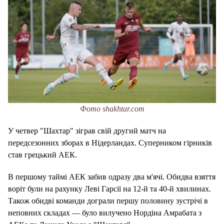
Фото shakhtar.com
У четвер "Шахтар" зіграв свій другий матч на
передсезонних зборах в Нідерландах. Суперником гірників
став грецький АЕК.
В першому таймі АЕК забив одразу два м'ячі. Обидва взяття
воріт були на рахунку Леві Гарсії на 12-й та 40-й хвилинах.
Також обидві команди дограли першу половину зустрічі в
неповних складах — було вилучено Нордіна Амрабата з