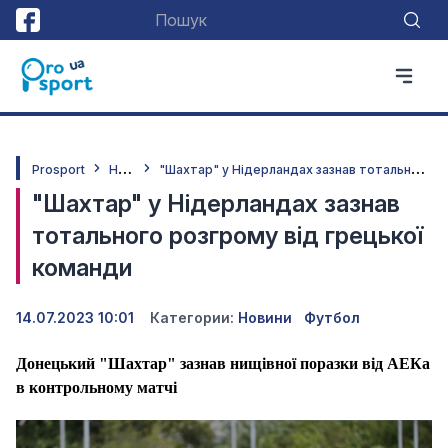
Н
овини
"
Шахтар" у Нідерландах зазнав тотального розгрому від грецької команди
Prosport
"Шахтар" у Нідерландах зазнав
тотального розгрому від грецької
команди
14.07.2023 10:01
Категории:
Новини
Футбол
Донецький "Шахтар" зазнав нищівної поразки від АЕКа
в контрольному матчі