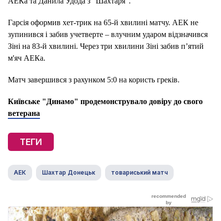
АЕКа та Данила Удода з "Шахтаря".
Гарсія оформив хет-трик на 65-й хвилині матчу. АЕК не
зупинився і забив учетверте – влучним ударом відзначився
Зіні на 83-й хвилині. Через три хвилини Зіні забив п’ятий
м'яч АЕКа.
Матч завершився з рахунком 5:0 на користь греків.
Київське "Динамо" продемонструвало довіру до свого
ветерана
ТЕГИ
АЕК
Шахтар Донецьк
товариський матч