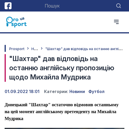
Н
овини
"
Шахтар" дав відповідь на останню англійську пропозицію щодо Михайла Мудрика
Prosport
"Шахтар" дав відповідь на
останню англійську пропозицію
щодо Михайла Мудрика
01.09.2022 18:01
Категории:
Новини
Футбол
Донецький "Шахтар" остаточно відмовив останньому
на цей момент англійському претенденту на Михайла
Мудрика