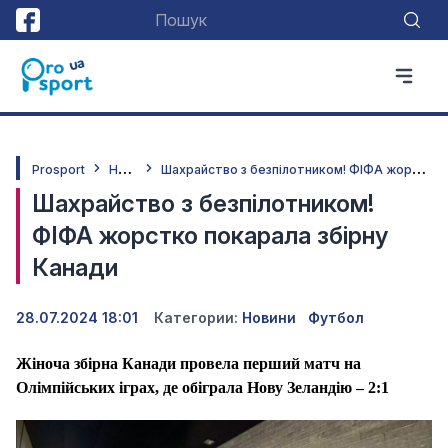
Н
овини
Ш
ахрайство з безпілотником! ФІФА жорстко покарала збірну Канади
Prosport
Шахрайство з безпілотником!
ФІФА жорстко покарала збірну
Канади
28.07.2024 18:01
Категории:
Новини
Футбол
Жіноча збірна Канади провела перший матч на
Олімпійських іграх, де обіграла Нову Зеландію – 2:1