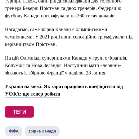
турнірі.
Також, один рік дискваліфікації для головного
тренера Беверлі Прістман та двох тренерів.
Федерацію
футболу Канади оштрафували на 260 тисяч доларів.
Нагадаємо, саме збірна Канади є олімпійськими
чемпіонками.
У 2021 році вони сенсаційно тріумфували під
керівництвом Прістман.
На цій Олімпіаді суперницями Канади у групі є Франція,
Колумбія та Нова Зеландія.
Наступний матч «червоні»
зіграють із збірною Франції у неділю, 28 липня.
Україна на межі. Як зараз працюють коефіцієнти від
УЄФА: що тепер робити
ТЕГИ
ФІФА
збірна Канади