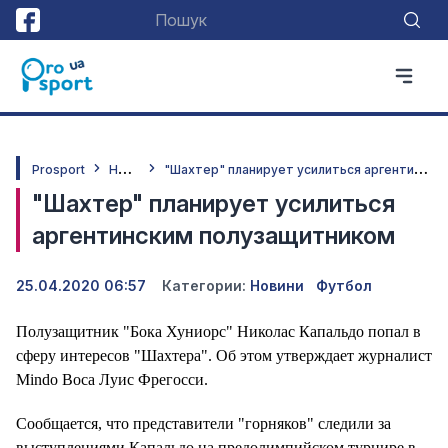
Н
овини
"
Шахтер" планирует усилиться аргентинским полузащитником
Prosport
"Шахтер" планирует усилиться
аргентинским полузащитником
25.04.2020 06:57
Категории:
Новини
Футбол
Полузащитник "Бока Хуниорс" Николас Капальдо попал в
сферу интересов "Шахтера". Об этом утверждает журналист
Mindo Boca Луис Фрегосси.
Сообщается, что представители "горняков" следили за
выступлениями Капальдо на предолимпийском турнире в