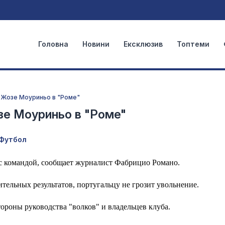
Головна
Новини
Ексклюзив
Топтеми
 Жозе Моуриньо в "Роме"
зе Моуриньо в "Роме"
Футбол
с командой, сообщает журналист Фабрицио Романо.
тельных результатов, португальцу не грозит увольнение.
ороны руководства "волков" и владельцев клуба.