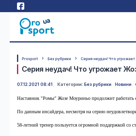
Prosport
Без рубрики
Серия неудач! Что угрожает
Серия неудач! Что угрожает Жо
07.12.2021 08:41
Категории:
Без рубрики
Новини
Наставник "Ромы" Жозе Моуриньо продолжит работать 
По данным инсайдера, несмотря на серию неудовлетвори
58-летний тренер пользуется огромной поддержкой со ст