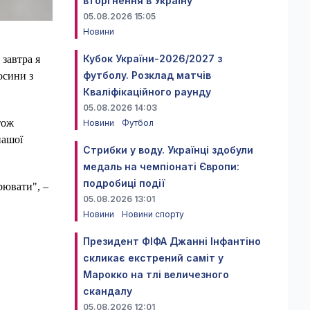
вторгнення в Україну
05.08.2026 15:05
Новини
Кубок України-2026/2027 з
 завтра я
футболу. Розклад матчів
осини з
Кваліфікаційного раунду
05.08.2026 14:03
тож
Новини
Футбол
нашої
Стрибки у воду. Українці здобули
медаль на чемпіонаті Європи:
подробиці події
рювати", –
05.08.2026 13:01
Новини
Новини спорту
Президент ФІФА Джанні Інфантіно
скликає екстрений саміт у
Марокко на тлі величезного
скандалу
05.08.2026 12:01