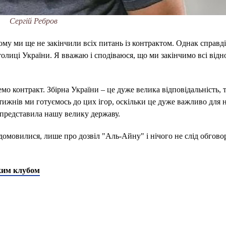
Сергій Ребров
му ми ще не закінчили всіх питань із контрактом. Однак справді
столиці України. Я вважаю і сподіваюся, що ми закінчимо всі відн
емо контракт. Збірна України – це дуже велика відповідальність, 
 тижнів ми готуємось до цих ігор, оскільки це дуже важливо для 
 представила нашу велику державу.
омовилися, лише про дозвіл "Аль-Айну" і нічого не слід обгово
ьким клубом