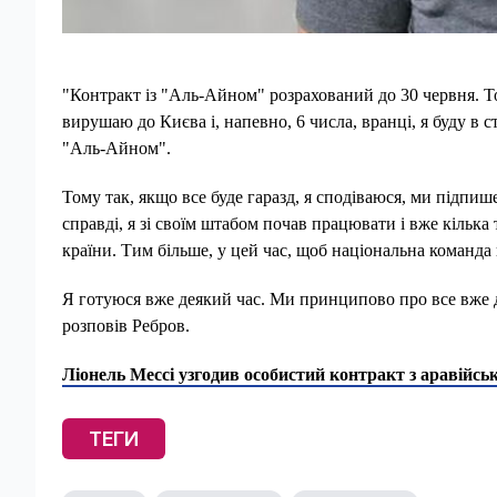
"Контракт із "Аль-Айном" розрахований до 30 червня. То
вирушаю до Києва і, напевно, 6 числа, вранці, я буду в 
"Аль-Айном".
Тому так, якщо все буде гаразд, я сподіваюся, ми підпиш
справді, я зі своїм штабом почав працювати і вже кілька
країни. Тим більше, у цей час, щоб національна команда
Я готуюся вже деякий час. Ми принципово про все вже д
розповів Ребров.
Ліонель Мессі узгодив особистий контракт з аравійс
ТЕГИ