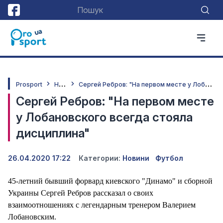
Н
овини
С
ергей Ребров: "На первом месте у Лобановского всегда стояла дисциплина"
Prosport
Сергей Ребров: "На первом месте
у Лобановского всегда стояла
дисциплина"
26.04.2020 17:22
Категории:
Новини
Футбол
45-летний бывший форвард киевского "Динамо" и сборной
Украины Сергей Ребров рассказал о своих
взаимоотношениях с легендарным тренером Валерием
Лобановским.