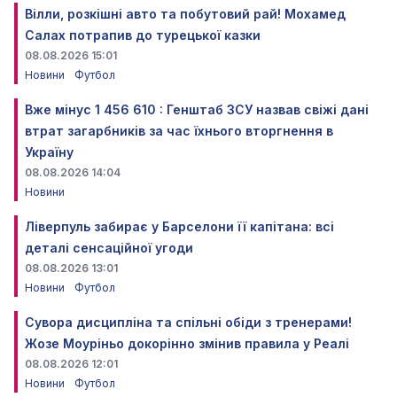
Вілли, розкішні авто та побутовий рай! Мохамед
Салах потрапив до турецької казки
08.08.2026 15:01
Новини
Футбол
Вже мінус 1 456 610 : Генштаб ЗСУ назвав свіжі дані
втрат загарбників за час їхнього вторгнення в
Україну
08.08.2026 14:04
Новини
Ліверпуль забирає у Барселони її капітана: всі
деталі сенсаційної угоди
08.08.2026 13:01
Новини
Футбол
Сувора дисципліна та спільні обіди з тренерами!
Жозе Моуріньо докорінно змінив правила у Реалі
08.08.2026 12:01
Новини
Футбол