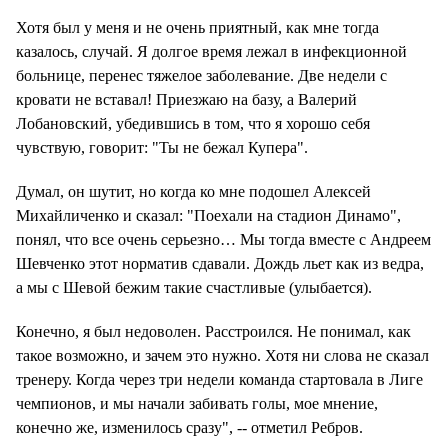
Хотя был у меня и не очень приятный, как мне тогда
казалось, случай. Я долгое время лежал в инфекционной
больнице, перенес тяжелое заболевание. Две недели с
кровати не вставал! Приезжаю на базу, а Валерий
Лобановский, убедившись в том, что я хорошо себя
чувствую, говорит: "Ты не бежал Купера".
Думал, он шутит, но когда ко мне подошел Алексей
Михайличенко и сказал: "Поехали на стадион Динамо",
понял, что все очень серьезно… Мы тогда вместе с Андреем
Шевченко этот норматив сдавали. Дождь льет как из ведра,
а мы с Шевой бежим такие счастливые (улыбается).
Конечно, я был недоволен. Расстроился. Не понимал, как
такое возможно, и зачем это нужно. Хотя ни слова не сказал
тренеру. Когда через три недели команда стартовала в Лиге
чемпионов, и мы начали забивать голы, мое мнение,
конечно же, изменилось сразу", -- отметил Ребров.