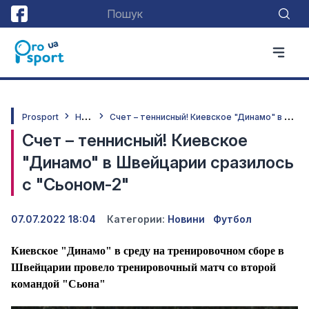
Н
овини
С
чет – теннисный! Киевское "Динамо" в Швейцарии сразилось с "Сьоном-2"
Prosport
Счет – теннисный! Киевское
"Динамо" в Швейцарии сразилось
с "Сьоном-2"
07.07.2022 18:04
Категории:
Новини
Футбол
Киевское "Динамо" в среду на тренировочном сборе в
Швейцарии провело тренировочный матч со второй
командой "Сьона"