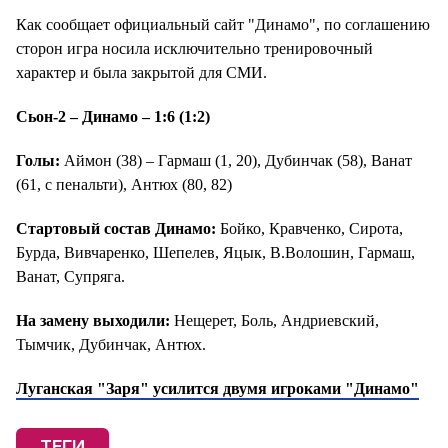
Как сообщает официальный сайт "Динамо", по соглашению
сторон игра носила исключительно тренировочный
характер и была закрытой для СМИ.
Сьон-2 – Динамо – 1:6 (1:2)
Голы:
Аймон (38) – Гармаш (1, 20), Дубинчак (58), Ванат
(61, с пенальти), Антюх (80, 82)
Стартовый состав Динамо:
Бойко, Кравченко, Сирота,
Бурда, Вивчаренко, Шепелев, Яцык, В.Волошин, Гармаш,
Ванат, Супряга.
На замену выходили:
Нещерет, Боль, Андриевский,
Тымчик, Дубинчак, Антюх.
Луганская "Заря" усилится двумя игроками "Динамо"
ТЕГИ