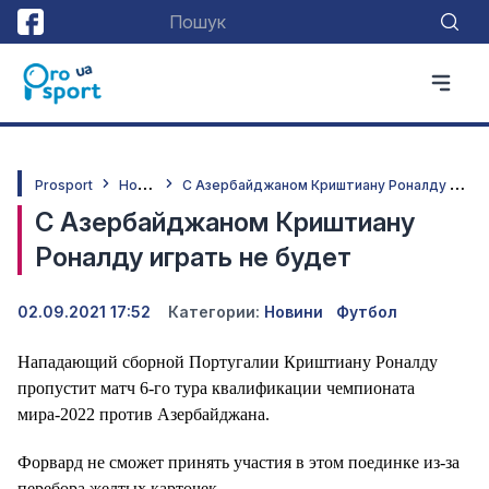
Н
овини
С
Азербайджаном Криштиану Роналду играть не будет
Prosport
С Азербайджаном Криштиану
Роналду играть не будет
02.09.2021 17:52
Категории:
Новини
Футбол
Нападающий сборной Португалии Криштиану Роналду
пропустит матч 6-го тура квалификации чемпионата
мира-2022 против Азербайджана.
Форвард не сможет принять участия в этом поединке из-за
перебора желтых карточек.