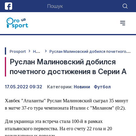
Н
овини
Р
услан Малиновский добился почетного достижения в Серии А
Prosport
Руслан Малиновский добился
почетного достижения в Серии А
17.05.2022 09:32
Категории:
Новини
Футбол
Хавбек "Аталанты" Руслан Малиновский сыграл 35 минут
в матче 37-го тура чемпионата Италии с "Миланом" (0:2).
Для украинца эта встреча стала 100-й в рамках
итальянского первенства. На его счету 22 гола и 20
результативных передач.