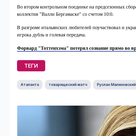
Во втором контрольном поединке на предсезонных сбо
коллектив "Валли Бергамаске" со счетом 10:0.
В разгроме итальянских любителей поучаствовал и укр
игрока дубль и голевая передача.
Форвард "Тоттенхэма" потерял сознание прямо во в
ТЕГИ
Аталанта
товарищеский матч
Руслан Малиновский