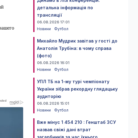
Динамо в Лізі конференцій:
ий
детальна інформація по
трансляції
06.08.2026 17:01
 нашего
Новини
Футбол
Михайло Мудрик завітав у гості до
Анатолія Трубіна: в чому справа
(фото)
06.08.2026 16:01
Новини
Футбол
УПЛ ТБ на 1-му турі чемпіонату
України зібрав рекордну глядацьку
аудиторію
06.08.2026 15:01
Новини
Футбол
Вже мінус 1 454 210 : Генштаб ЗСУ
назвав свіжі дані втрат
загарбників за час їхнього