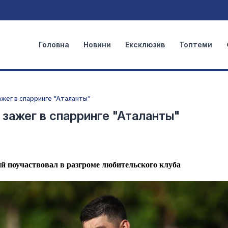
Головна
Новини
Ексклюзив
Топтеми
ажег в спарринге "Аталанты"
 зажег в спарринге "Аталанты"
 поучаствовал в разгроме любительского клуба