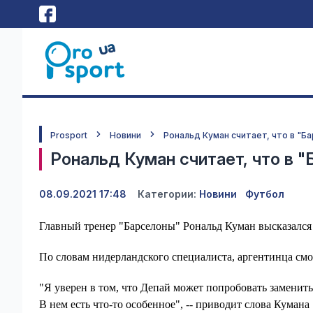
Prosport
Новини
Рональд Куман считает, что в "Б
Рональд Куман считает, что в 
08.09.2021 17:48
Категории:
Новини
Футбол
Главный тренер "Барселоны" Рональд Куман высказался о
По словам нидерландского специалиста, аргентинца см
"Я уверен в том, что Депай может попробовать заменить
В нем есть что-то особенное", -- приводит слова Кумана S