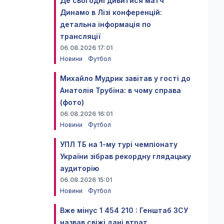
Де сьогодні дивитися матч
Динамо в Лізі конференцій:
детальна інформація по
трансляції
06.08.2026 17:01
Новини
Футбол
Михайло Мудрик завітав у гості до
Анатолія Трубіна: в чому справа
(фото)
06.08.2026 16:01
Новини
Футбол
УПЛ ТБ на 1-му турі чемпіонату
України зібрав рекордну глядацьку
аудиторію
06.08.2026 15:01
Новини
Футбол
Вже мінус 1 454 210 : Генштаб ЗСУ
назвав свіжі дані втрат