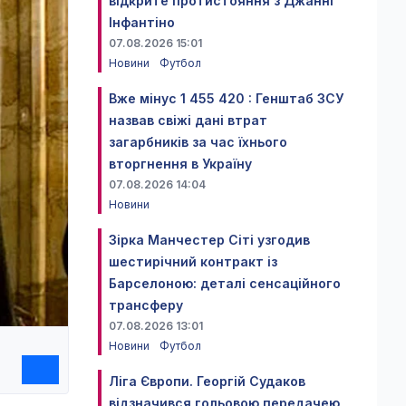
відкрите протистояння з Джанні
Інфантіно
07.08.2026 15:01
Новини
Футбол
Вже мінус 1 455 420 : Генштаб ЗСУ
назвав свіжі дані втрат
загарбників за час їхнього
вторгнення в Україну
07.08.2026 14:04
Новини
Зірка Манчестер Сіті узгодив
шестирічний контракт із
Барселоною: деталі сенсаційного
трансферу
07.08.2026 13:01
Новини
Футбол
Ліга Європи. Георгій Судаков
відзначився гольовою передачею