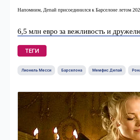
Напомним, Депай присоединился к Барселоне летом 2021
6,5 млн евро за вежливость и друже
ТЕГИ
Лионель Месси
Барселона
Мемфис Депай
Рон