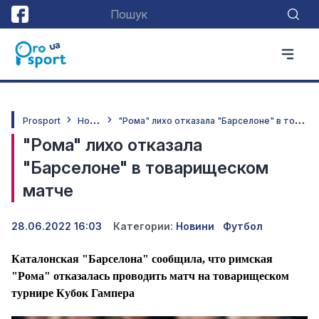
Н
овини
"
Рома" лихо отказала "Барселоне" в товарищеском матче
Prosport
"Рома" лихо отказала
"Барселоне" в товарищеском
матче
28.06.2022 16:03
Категории:
Новини
Футбол
Каталонская "Барселона" сообщила, что римская
"Рома" отказалась проводить матч на товарищеском
турнире Кубок Гампера