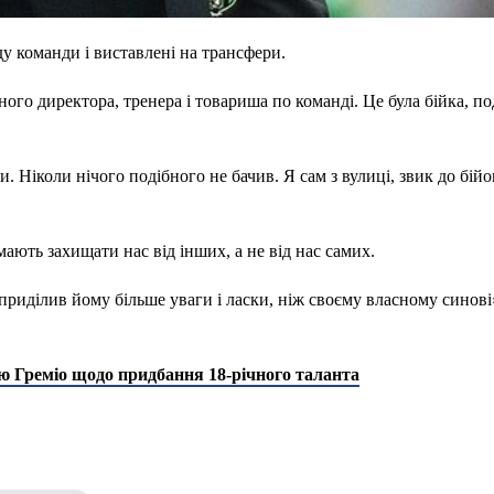
у команди і виставлені на трансфери.
ного директора, тренера і товариша по команді. Це була бійка, по
и. Ніколи нічого подібного не бачив. Я сам з вулиці, звик до бійо
ають захищати нас від інших, а не від нас самих.
я приділив йому більше уваги і ласки, ніж своєму власному синові
ю Греміо щодо придбання 18-річного таланта