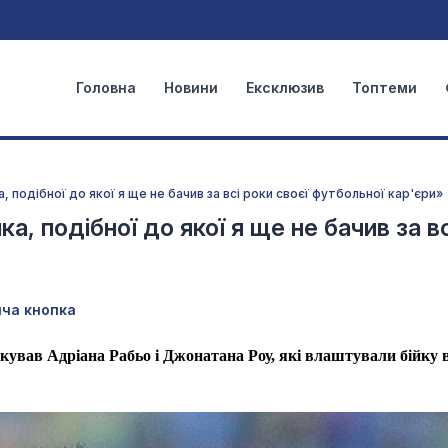
Головна
Новини
Ексклюзив
Топтеми
, подібної до якої я ще не бачив за всі роки своєї футбольної кар'єри»
а, подібної до якої я ще не бачив за в
яча кнопка
кував Адріана Рабьо і Джонатана Роу, які влаштували бійку 