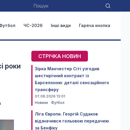
Футбол
ЧС-2026
Інші види
Гаряча кнопка
СТРІЧКА НОВИН
сі роки
Зірка Манчестер Сіті узгодив
шестирічний контракт із
Барселоною: деталі сенсаційного
трансферу
07.08.2026 13:01
Новини
Футбол
в
Ліга Європи. Георгій Судаков
відзначився гольовою передачею
за Бенфіку