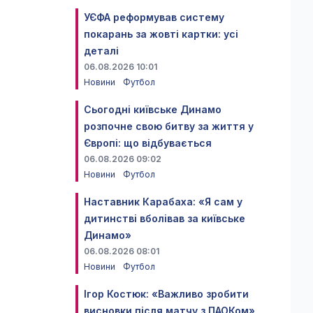
УЄФА реформував систему
покарань за жовті картки: усі
деталі
06.08.2026 10:01
Новини
Футбол
Сьогодні київське Динамо
розпочне свою битву за життя у
Європі: що відбувається
06.08.2026 09:02
Новини
Футбол
Наставник Карабаха: «Я сам у
дитинстві вболівав за київське
Динамо»
06.08.2026 08:01
Новини
Футбол
Ігор Костюк: «Важливо зробити
висновки після матчу з ПАОКом»