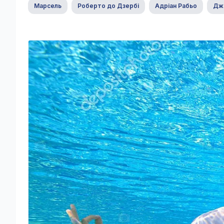
Марсель
Роберто до Дзербі
Адріан Рабьо
Дж