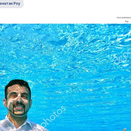
онатан Роу