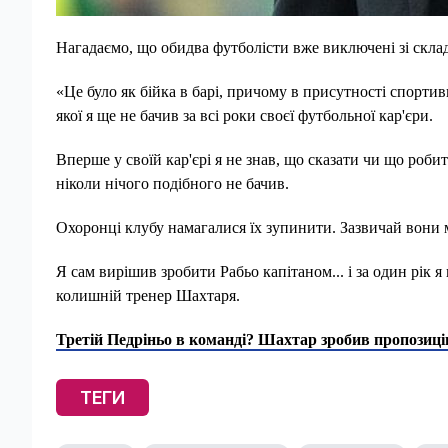
Нагадаємо, що обидва футболісти вже виключені зі склад
«Це було як бійка в барі, причому в присутності спортив
якої я ще не бачив за всі роки своєї футбольної кар'єри.
Вперше у своїй кар'єрі я не знав, що сказати чи що робит
ніколи нічого подібного не бачив.
Охоронці клубу намагалися їх зупинити. Зазвичай вони м
Я сам вирішив зробити Рабьо капітаном... і за один рік 
колишній тренер Шахтаря.
Третій Педріньо в команді? Шахтар зробив пропозиці
ТЕГИ