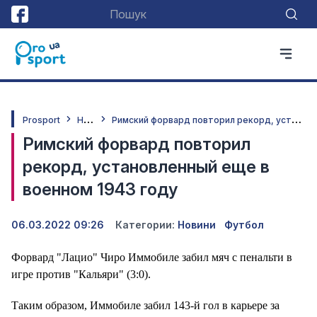
Н
овини
Р
имский форвард повторил рекорд, установленный еще в военном 1943 году
Prosport
Римский форвард повторил
рекорд, установленный еще в
военном 1943 году
06.03.2022 09:26
Категории:
Новини
Футбол
Форвард "Лацио" Чиро Иммобиле забил мяч с пенальти в
игре против "Кальяри" (3:0).
Таким образом, Иммобиле забил 143-й гол в карьере за