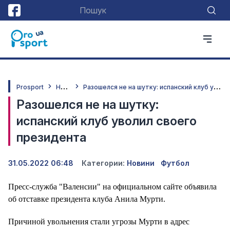
Н
овини
Р
азошелся не на шутку: испанский клуб уволил своего президента
Prosport
Разошелся не на шутку:
испанский клуб уволил своего
президента
31.05.2022 06:48
Категории:
Новини
Футбол
Пресс-служба "Валенсии" на официальном сайте объявила
об отставке президента клуба Анила Мурти.
Причиной увольнения стали угрозы Мурти в адрес