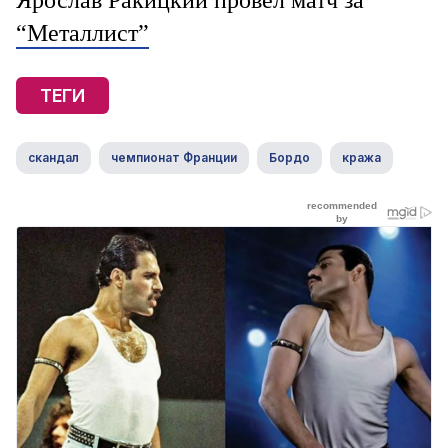
Ярослав Ракицкий провел матч за
“Металлист”
ТЕГИ
скандал
чемпионат Франции
Бордо
кража