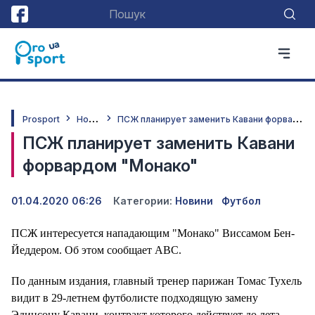
Н
овини
П
СЖ планирует заменить Кавани форвардом "Монако"
Prosport
ПСЖ планирует заменить Кавани
форвардом "Монако"
01.04.2020 06:26
Категории:
Новини
Футбол
ПСЖ интересуется нападающим "Монако" Виссамом Бен-
Йеддером. Об этом сообщает ABC.
По данным издания, главный тренер парижан Томас Тухель
видит в 29-летнем футболисте подходящую замену
Эдинсону Кавани, контракт которого действует до лета