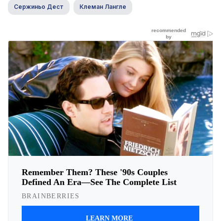
Сержиньо Дест
Клеман Лангле