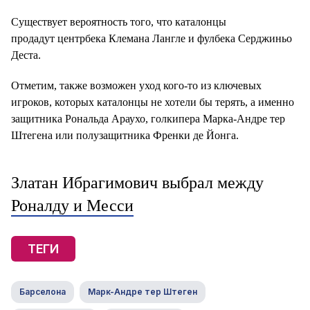
Существует вероятность того, что каталонцы
продадут центрбека Клемана Лангле и фулбека Серджиньо
Деста.
Отметим, также возможен уход кого-то из ключевых
игроков, которых каталонцы не хотели бы терять, а именно
защитника Рональда Араухо, голкипера Марка-Андре тер
Штегена или полузащитника Френки де Йонга.
Златан Ибрагимович выбрал между
Роналду и Месси
ТЕГИ
Барселона
Марк-Андре тер Штеген