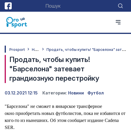
Н
овини
П
родать, чтобы купить! "Барселона" затевает грандиозную перестройку
Prosport
Продать, чтобы купить!
"Барселона" затевает
грандиозную перестройку
03.12.2021 12:15
Категории:
Новини
Футбол
"Барселона" не сможет в январское трансферное
окно приобретать новых футболистов, пока не избавится от
кого-то из нынешних. Об этом сообщает издание Cadena
SER.