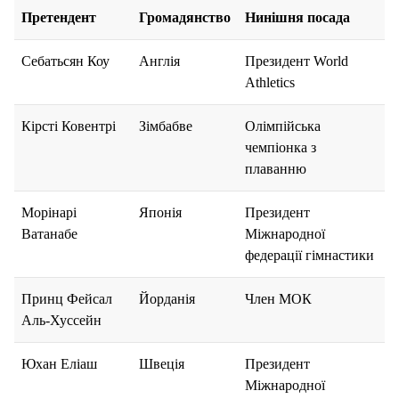
Претендент
Громадянство
Нинішня посада
Себатьсян Коу
Англія
Президент World
Athletics
Кірсті Ковентрі
Зімбабве
Олімпійська
чемпіонка з
плаванню
Морінарі
Японія
Президент
Ватанабе
Міжнародної
федерації гімнастики
Принц Фейсал
Йорданія
Член МОК
Аль-Хуссейн
Юхан Еліаш
Швеція
Президент
Міжнародної