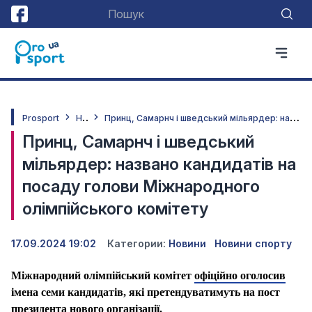
Н
овини
П
ринц, Самарнч і шведський мільярдер: названо кандидатів на посаду голови Міжнародного олімпійського комітету
Prosport
Принц, Самарнч і шведський
мільярдер: названо кандидатів на
посаду голови Міжнародного
олімпійського комітету
17.09.2024 19:02
Категории:
Новини
Новини спорту
Міжнародний олімпійський комітет
офіційно оголосив
імена семи кандидатів, які претендуватимуть на пост
президента нового організації.