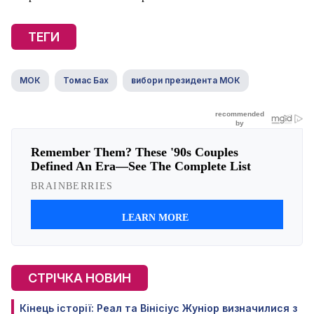
ТЕГИ
МОК
Томас Бах
вибори президента МОК
СТРІЧКА НОВИН
Кінець історії: Реал та Вінісіус Жуніор визначилися з