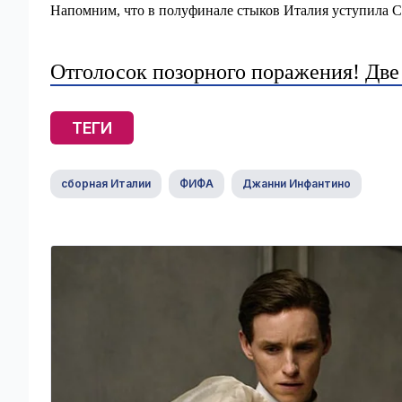
Напомним, что в полуфинале стыков Италия уступила С
Отголосок позорного поражения! Две
ТЕГИ
сборная Италии
ФИФА
Джанни Инфантино