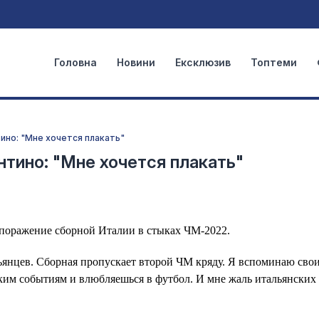
Головна
Новини
Ексклюзив
Топтеми
но: "Мне хочется плакать"
ино: "Мне хочется плакать"
оражение сборной Италии в стыках ЧМ-2022.
льянцев. Сборная пропускает второй ЧМ кряду. Я вспоминаю сво
аким событиям и влюбляешься в футбол. И мне жаль итальянских