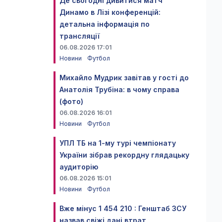
Де сьогодні дивитися матч
Динамо в Лізі конференцій:
детальна інформація по
трансляції
06.08.2026 17:01
Новини
Футбол
Михайло Мудрик завітав у гості до
Анатолія Трубіна: в чому справа
(фото)
06.08.2026 16:01
Новини
Футбол
УПЛ ТБ на 1-му турі чемпіонату
України зібрав рекордну глядацьку
аудиторію
06.08.2026 15:01
Новини
Футбол
Вже мінус 1 454 210 : Генштаб ЗСУ
назвав свіжі дані втрат