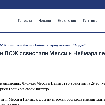
Головна
Новини
Ексклюзив
Топтеми
 ПСЖ освистали Месси и Неймара перед матчем с "Бордо"
ки ПСЖ освистали Месси и Неймара п
нападающих Лионеля Месси и Неймара во время матча 29-го ту
иен Греньер в своем твиттере.
стали Месси и Неймара. Другим игрокам досталось меньше крит
лиан Мбаппе.