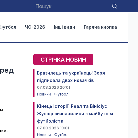
Футбол
ЧС-2026
Інші види
Гаряча кнопка
СТРІЧКА НОВИН
еред
Бразилець та українець! Зоря
підписала двох новачків
07.08.2026 20:01
Новини
Футбол
Кінець історії: Реал та Вінісіус
ра
Жуніор визначилися з майбутнім
футболіста
07.08.2026 19:01
ики.
Новини
Футбол