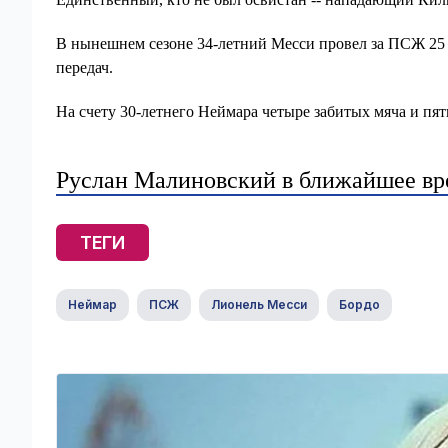
В нынешнем сезоне 34-летний Месси провел за ПСЖ 25 м
передач.
На счету 30-летнего Неймара четыре забитых мяча и пят
Руслан Малиновский в ближайшее вр
ТЕГИ
Неймар
ПСЖ
Лионель Месси
Бордо