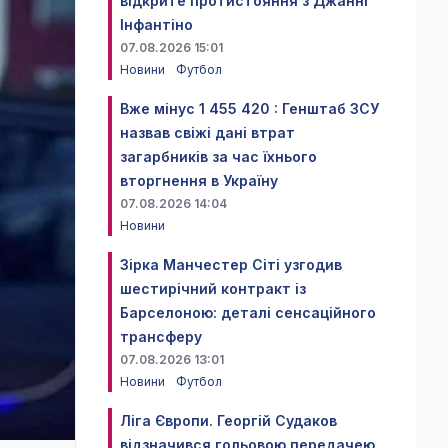
відкрите протистояння з Джанні
Інфантіно
07.08.2026 15:01
Новини
Футбол
Вже мінус 1 455 420 : Генштаб ЗСУ
назвав свіжі дані втрат
загарбників за час їхнього
вторгнення в Україну
07.08.2026 14:04
Новини
Зірка Манчестер Сіті узгодив
шестирічний контракт із
Барселоною: деталі сенсаційного
трансферу
07.08.2026 13:01
Новини
Футбол
Ліга Європи. Георгій Судаков
відзначився гольовою передачею