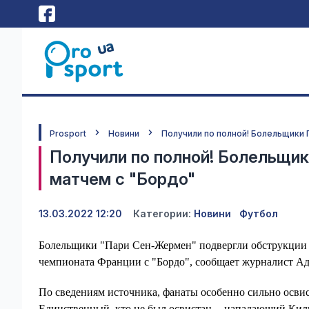
Prosport
Новини
Получили по полной! Болельщики
Получили по полной! Болельщи
матчем с "Бордо"
13.03.2022 12:20
Категории:
Новини
Футбол
Болельщики "Пари Сен-Жермен" подвергли обструкции 
чемпионата Франции с "Бордо", сообщает журналист Адр
По сведениям источника, фанаты особенно сильно осви
Единственный, кто не был освистан -- нападающий Ки