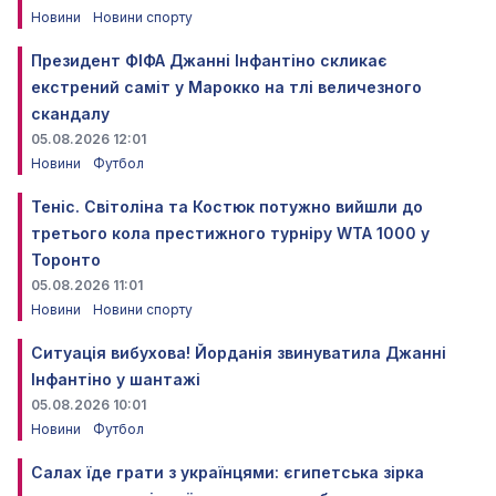
Новини
Новини спорту
Президент ФІФА Джанні Інфантіно скликає
екстрений саміт у Марокко на тлі величезного
скандалу
05.08.2026 12:01
Новини
Футбол
Теніс. Світоліна та Костюк потужно вийшли до
третього кола престижного турніру WTA 1000 у
Торонто
05.08.2026 11:01
Новини
Новини спорту
Ситуація вибухова! Йорданія звинуватила Джанні
Інфантіно у шантажі
05.08.2026 10:01
Новини
Футбол
Салах їде грати з українцями: єгипетська зірка