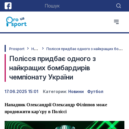
Н
овини
П
олісся придбає одного з найкращих бомбардирів чемпіонату України
Prosport
Полісся придбає одного з
найкращих бомбардирів
чемпіонату України
17.06.2025 15:01
Категории:
Новини
Футбол
Нападник Олександрії Олександр Філіппов може
продовжити кар'єру в Поліссі