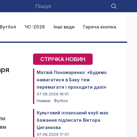
Футбол
ЧС-2026
Інші види
Гаряча кнопка
СТРІЧКА НОВИН
аря
Матвій Пономаренко: «Будемо
намагатися в Баку теж
перемагати і проходити далі»
07.08.2026 18:01
Новини
Футбол
Культовий іспанський клуб має
ли
бажання підписати Віктора
тям
Циганкова
07.08.2026 17:01