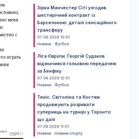
ем
Зірка Манчестер Сіті узгодив
остоянно,
шестирічний контракт із
нно меня
Барселоною: деталі сенсаційного
ли
трансферу
местно с
07.08.2026 13:01
Новини
Футбол
ли
Ліга Європи. Георгій Судаков
тел играть
відзначився гольовою передачею
ания
за Бенфіку
07.08.2026 12:01
Новини
Футбол
Теніс. Світоліна та Костюк
продовжують розривати
суперниць на турнірі у Торонто:
що далі
07.08.2026 11:01
Новини
Новини спорту