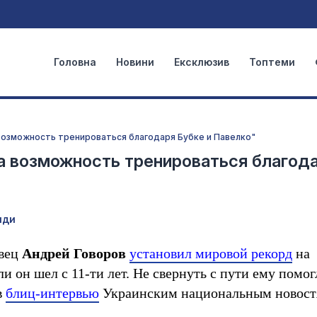
Головна
Новини
Ексклюзив
Топтеми
 возможность тренироваться благодаря Бубке и Павелко"
ла возможность тренироваться благод
иди
овец
Андрей Говоров
установил мировой рекорд
на
и он шел с 11-ти лет. Не свернуть с пути ему помог
в
блиц-интервью
Украинским национальным новос