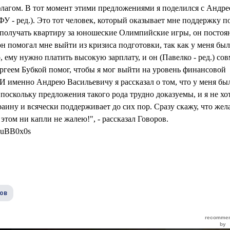
флагом. В тот момент этими предложениями я поделился с Андре
 - ред.). Это тот человек, который оказывает мне поддержку п
 и получать квартиру за юношеские Олимпийские игры, он постоя
н помогал мне выйти из кризиса подготовки, так как у меня бы
 ему нужно платить высокую зарплату, и он (Павелко - ред.) сов
геем Бубкой помог, чтобы я мог выйти на уровень финансовой
 И именно Андрею Васильевичу я рассказал о том, что у меня бы
поскольку предложения такого рода трудно доказуемы, и я не хо
аину и всячески поддерживает до сих пор. Сразу скажу, что жел
 этом ни капли не жалею!", - рассказал Говоров.
uvuBB0x0s
ов