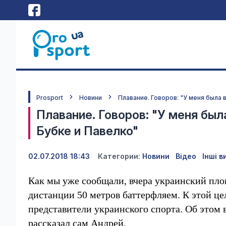
Prosport
Новини
Плавание. Говоров: "У меня была
Плавание. Говоров: "У меня бы
Бубке и Павелко"
02.07.2018 18:43
Категории:
Новини
Відео
Інші в
Как мы уже сообщали, вчера украинский пл
дистанции 50 метров баттерфляем. К этой цел
представители украинского спорта. Об этом 
рассказал сам Андрей.