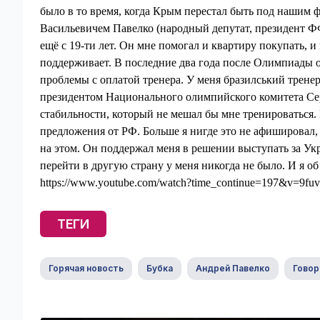
было в то время, когда Крым перестал быть под нашим 
Васильевичем Павелко (народный депутат, президент ФФУ
ещё с 19-ти лет. Он мне помогал и квартиру покупать,
поддерживает. В последние два года после Олимпиады о
проблемы с оплатой тренера. У меня бразилський тренер,
президентом Национального олимпийского комитета Сер
стабильности, который не мешал бы мне тренироваться.
предложения от РФ. Больше я нигде это не афишировал, 
на этом. Он поддержал меня в решении выступать за Укр
перейти в другую страну у меня никогда не было. И я об
https://www.youtube.com/watch?time_continue=197&v=9f
ТЕГИ
Горячая новость
Бубка
Андрей Павелко
Говор