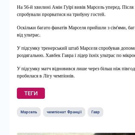
На 56-й хвилині Амін Гуїрі вивів Марсель уперед. Після 
спробували прорватися на трибуну гостей.
Оскільки багато фанатів Марселя прийшли з сім'ями, баг
від ультрас.
У підсумку тренерський штаб Марселя спробував допомог
роздягальню. Хавбек Гавра і лідер їхніх ультрас по мі
У підсумку матч відновився лише через більш ніж півго
пробилася в Лігу чемпіонів.
ТЕГИ
Марсель
чемпіонат Франції
Гавр