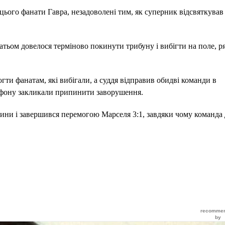
цього фанати Гавра, незадоволені тим, як суперник відсвяткував 
атьом довелося терміново покинути трибуну і вибігти на поле, 
ти фанатам, які вибігали, а суддя відправив обидві команди в
крофону закликали припинити заворушення.
дини і завершився перемогою Марселя 3:1, завдяки чому команда 