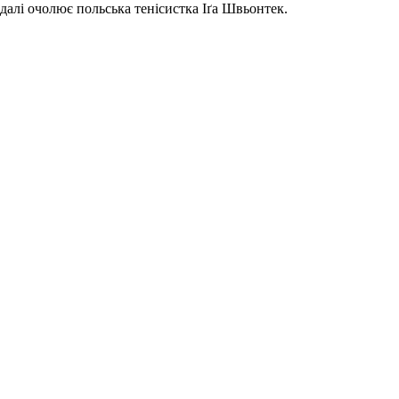
адалі очолює польська тенісистка Іґа Швьонтек.