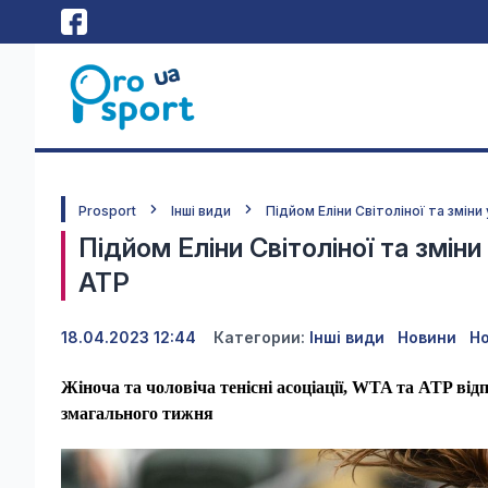
Prosport
Інші види
Підйом Еліни Світоліної та зміни
Підйом Еліни Світоліної та зміни
ATP
18.04.2023 12:44
Категории:
Інші види
Новини
Н
Жіноча та чоловіча тенісні асоціації, WTA та ATP від
змагального тижня