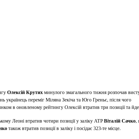
ингу
Олексій Крутих
минулого змагального тижня розпочав вист
ань українець переміг Міляна Зекіча та Юго Греньє, після чого
инком в оновленому рейтингу Олексій втратив три позиції та йде
кому Леоні втратив чотири позиції у заліку ATP
Віталій Сачко
,
нко
також втратив позиції в заліку і посідає 323-те місце.