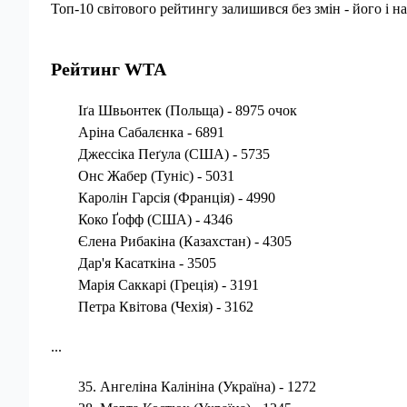
Топ-10 світового рейтингу залишився без змін - його і н
Рейтинг WTA
Іґа Швьонтек (Польща) - 8975 очок
Аріна Сабалєнка - 6891
Джессіка Пеґула (США) - 5735
Онс Жабер (Туніс) - 5031
Каролін Гарсія (Франція) - 4990
Коко Ґофф (США) - 4346
Єлена Рибакіна (Казахстан) - 4305
Дар'я Касаткіна - 3505
Марія Саккарі (Греція) - 3191
Петра Квітова (Чехія) - 3162
...
35. Ангеліна Калініна (Україна) - 1272