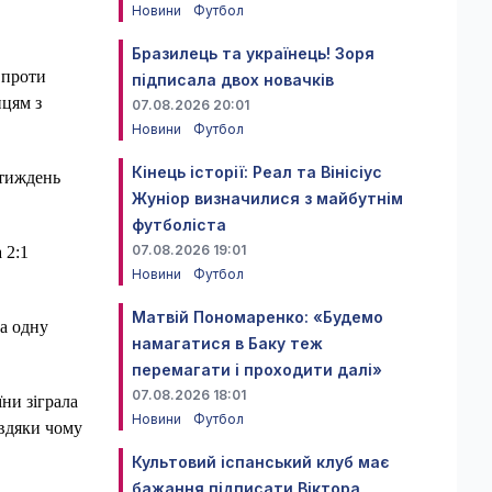
Новини
Футбол
Бразилець та українець! Зоря
 проти
підписала двох новачків
ицям з
07.08.2026 20:01
Новини
Футбол
Кінець історії: Реал та Вінісіус
 тиждень
Жуніор визначилися з майбутнім
футболіста
07.08.2026 19:01
 2:1
Новини
Футбол
Матвій Пономаренко: «Будемо
ла одну
намагатися в Баку теж
перемагати і проходити далі»
07.08.2026 18:01
ни зіграла
Новини
Футбол
авдяки чому
Культовий іспанський клуб має
бажання підписати Віктора