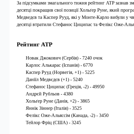
За підсумками змагального тижня рейтинг ATP зазнав зм
десятці покращив свої позиції Хольґер Руне, який прогр
Медведєв та Каспер Рууд, які у Монте-Карло вибули у чв
десятці втратили Стефанос Циципас та Фелікс Оже-Алья
Рейтинг ATP
Новак Джокович (Сербія) - 7240 очок
Карлос Алькарас (Іспанія) - 6770
Каспер Рууд (Норвегія, +1) - 5225
Даніїл Медвєдєв (+1) - 5240
Стефанос Циципас (Греція, -2) - 49950
Андрєй Рубльов - 4380
Хольґер Руне (Данія, +2) - 3865
Яннік Зіннер (Італія) - 3525
Фелікс Оже-Альяссім (Канада, -2) - 3450
Тейлор Фріц (США) - 3245