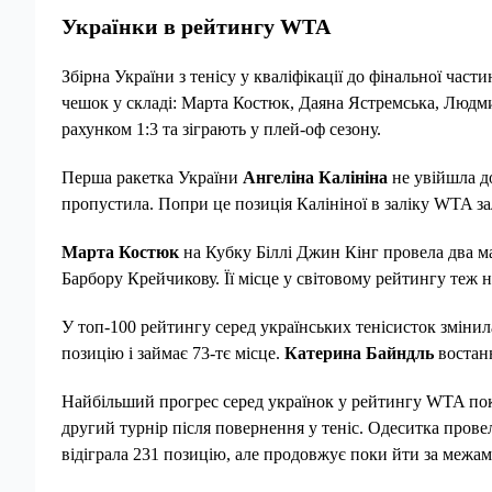
Українки в рейтингу WTA
Збірна України з тенісу у кваліфікації до фінальної част
чешок у складі: Марта Костюк, Даяна Ястремська, Людми
рахунком 1:3 та зіграють у плей-оф сезону.
Перша ракетка України
Ангеліна Калініна
не увійшла д
пропустила. Попри це позиція Калініної в заліку WTA зал
Марта Костюк
на Кубку Біллі Джин Кінг провела два ма
Барбору Крейчикову. Її місце у світовому рейтингу теж н
У топ-100 рейтингу серед українських тенісисток зміни
позицію і займає 73-тє місце.
Катерина Байндль
востанн
Найбільший прогрес серед українок у рейтингу WTA по
другий турнір після повернення у теніс. Одеситка провел
відіграла 231 позицію, але продовжує поки йти за межам