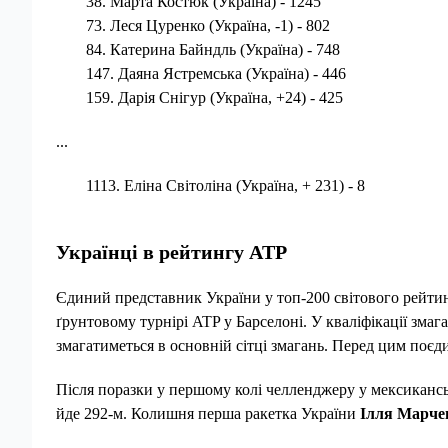
38. Марта Костюк (Україна) - 1245
73. Леся Цуренко (Україна, -1) - 802
84. Катерина Байндль (Україна) - 748
147. Даяна Ястремська (Україна) - 446
159. Дарія Снігур (Україна, +24) - 425
...
1113. Еліна Світоліна (Україна, + 231) - 8
Українці в рейтингу ATP
Єдиний представник України у топ-200 світового рейт
ґрунтовому турнірі ATP у Барселоні. У кваліфікації змаг
змагатиметься в основній сітці змагань. Перед цим поєд
Після поразки у першому колі челленджеру у мексикансь
йде 292-м. Колишня перша ракетка України
Ілля Марче