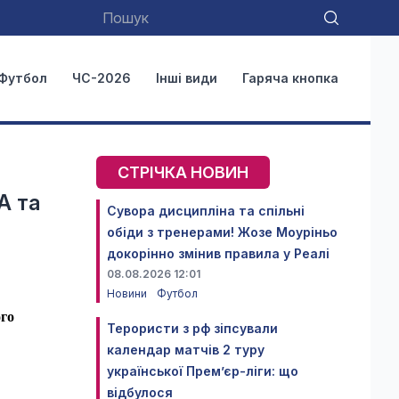
Футбол
ЧС-2026
Інші види
Гаряча кнопка
СТРІЧКА НОВИН
A та
Сувора дисципліна та спільні
обіди з тренерами! Жозе Моуріньо
докорінно змінив правила у Реалі
08.08.2026 12:01
Новини
Футбол
ого
Терористи з рф зіпсували
календар матчів 2 туру
української Прем’єр-ліги: що
відбулося