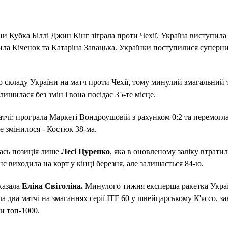
ини Кубка Біллі Джин Кінг зіграла проти Чехії. Україна виступила
ла Кіченок та Катаріна Завацька. Українки поступилися суперн
о складу України на матч проти Чехії, тому минулий змагальний
ишилася без змін і вона посідає 35-те місце.
тчі: програла Маркеті Вондроушовій з рахунком 0:2 та перемогла
е змінилося - Костюк 38-ма.
лась позиція лише
Лесі Цуренко
, яка в оновленому заліку втрати
є виходила на корт у кінці березня, але залишається 84-ю.
казала
Еліна Світоліна.
Минулого тижня експерша ракетка Украї
а два матчі на змаганнях серії ITF 60 у швейцарському К'яссо, з
и топ-1000.