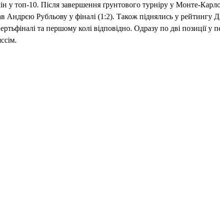
ін у топ-10. Після завершення ґрунтового турніру у Монте-Карл
ав Андрєю Рубльову у фіналі (1:2). Також піднялись у рейтингу Д
ертьфіналі та першому колі відповідно. Одразу по дві позиції у 
ссім.