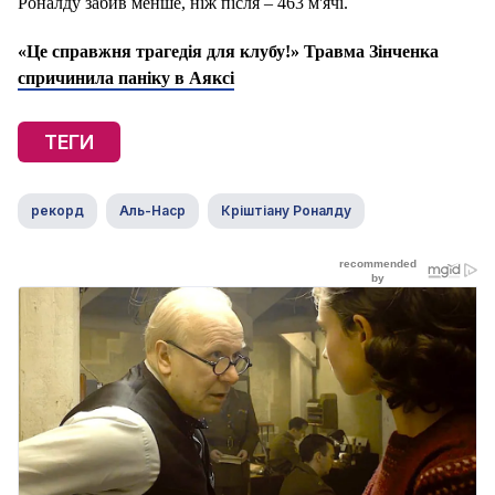
Роналду забив менше, ніж після – 463 м'ячі.
«Це справжня трагедія для клубу!» Травма Зінченка
спричинила паніку в Аяксі
ТЕГИ
рекорд
Аль-Наср
Кріштіану Роналду