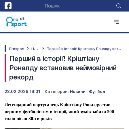
Н
овини
П
ерший в історії! Кріштіану Роналду встановив неймовірний рекорд
Prosport
Перший в історії! Кріштіану
Роналду встановив неймовірний
рекорд
23.02.2026 19:01
Категории:
Новини
Футбол
Легендарний португалець Кріштіану Роналду став
першим футболістом в історії, який зумів забити 500
голів після 30-ти років