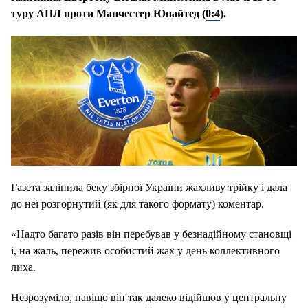
туру АПЛ проти Манчестер Юнайтед (
0:4
).
Газета заліпила беку збірної України жахливу трійку і дала
до неї розгорнутий (як для такого формату) коментар.
«Надто багато разів він перебував у безнадійному становщі
і, на жаль, пережив особистий жах у день коллективного
лиха.
Незрозуміло, навіщо він так далеко відійшов у центральну