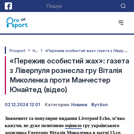
Н
овини
«
Пережив особистий жах»: газета з Ліверпуля рознесла гру Віталія Миколенка проти Манчестер Юнайтед (відео)
Prosport
«Пережив особистий жах»: газета
з Ліверпуля рознесла гру Віталія
Миколенка проти Манчестер
Юнайтед (відео)
02.12.2024 12:01
Категории:
Новини
Футбол
Знамените та популярне видання Liverpool Echo, м’яко
кажучи, не дуже позитивно
оцінило
гру українського
захисника Евертону Віталія Миколенка в матчі 13-го