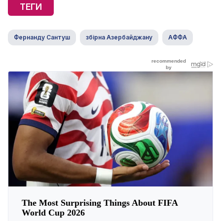
ТЕГИ
Фернанду Сантуш
збірна Азербайджану
АФФА