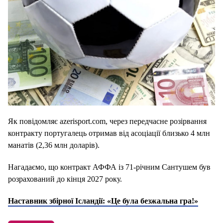
Як повідомляє azerisport.com, через передчасне розірвання
контракту португалець отримав від асоціації близько 4 млн
манатів (2,36 млн доларів).
Нагадаємо, що контракт АФФА із 71-річним Сантушем був
розрахований до кінця 2027 року.
Наставник збірної Ісландії: «Це була безжальна гра!»