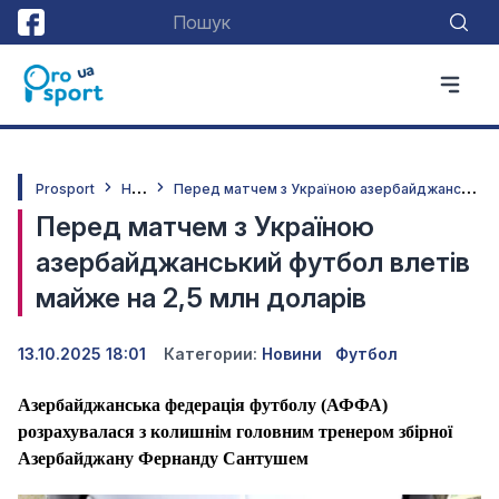
Н
овини
П
еред матчем з Україною азербайджанський футбол влетів майже на 2,5 млн доларів
Prosport
Перед матчем з Україною
азербайджанський футбол влетів
майже на 2,5 млн доларів
13.10.2025 18:01
Категории:
Новини
Футбол
Азербайджанська федерація футболу (АФФА)
розрахувалася з колишнім головним тренером збірної
Азербайджану Фернанду Сантушем