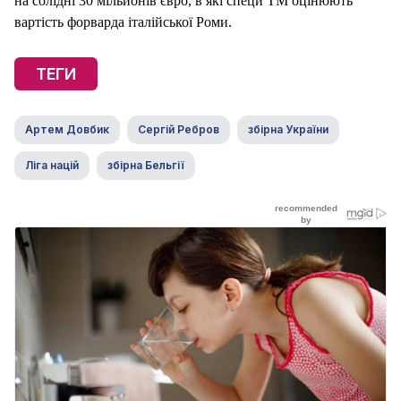
на солідні 30 мільйонів євро, в які специ ТМ оцінюють
вартість форварда італійської Роми.
ТЕГИ
Артем Довбик
Сергій Ребров
збірна України
Ліга націй
збірна Бельгії