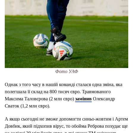
Фото УАФ
Однак з того часу в нашій команді сталася одна зміна, яка
полегшала її склад на 800 тисяч євро. Травмованого
Максима Таловєрова (2 млн євро)
замінив
Олександр
Сваток (1,2 млн євро).
А якщо сьогодні не зможе допомогти синьо-жовтим і Артем
Довбик, який підхопив вірус, то обойма Реброва похудає ще