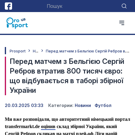
Н
овини
П
еред матчем з Бельгією Сергій Ребров втратив 800 тисяч євро: що відбувається в таборі збірної України
Prosport
Перед матчем з Бельгією Сергій
Ребров втратив 800 тисяч євро:
що відбувається в таборі збірної
України
20.03.2025 03:33
Категории:
Новини
Футбол
Ми вже розповідали, що авторитетний німецький портал
transfermarkt.de
оцінив
склад збірної України, який
Сергій Ребров скликав на матчі плей-оф Ліги націй