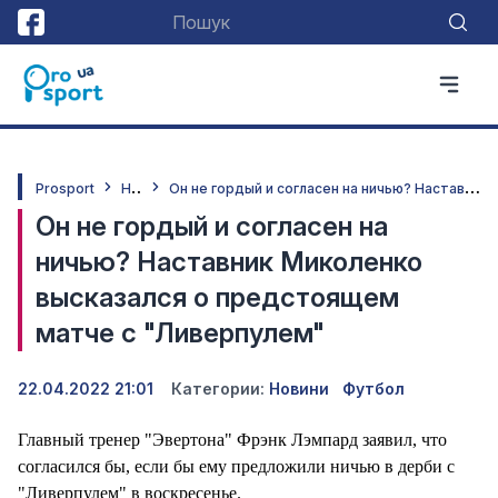
Н
овини
О
н не гордый и согласен на ничью? Наставник Миколенко высказался о предстоящем матче с "Ливерпулем"
Prosport
Он не гордый и согласен на
ничью? Наставник Миколенко
высказался о предстоящем
матче с "Ливерпулем"
22.04.2022 21:01
Категории:
Новини
Футбол
Главный тренер "Эвертона" Фрэнк Лэмпард заявил, что
согласился бы, если бы ему предложили ничью в дерби с
"Ливерпулем" в воскресенье.