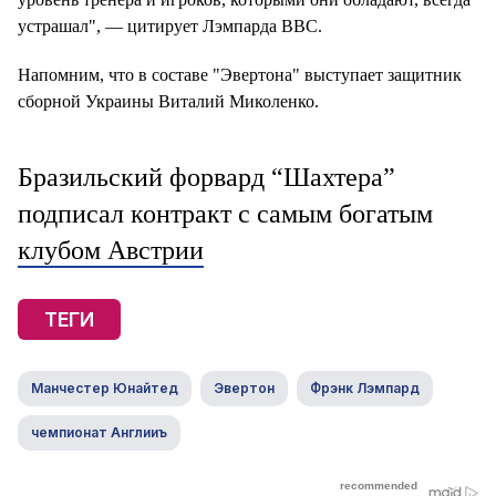
устрашал", — цитирует Лэмпарда BBC.
Напомним, что в составе "Эвертона" выступает защитник
сборной Украины Виталий Миколенко.
Бразильский форвард “Шахтера”
подписал контракт с самым богатым
клубом Австрии
ТЕГИ
Манчестер Юнайтед
Эвертон
Фрэнк Лэмпард
чемпионат Англииъ