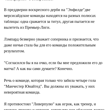
В преддверии воскресного дерби на "Энфилде"две
мерсисайдские команды находятся на разных полюсах
таблицы: одна сражается за титул, другая пытается не
вылететь из Премьер-Лиги.
Лэмпард безмерно уважает соперника и признается, что
даже ничья стала бы для его команды положительным
результатом.
"Согласился бы я на очко, если бы мне предложили его до
матча? А как вы сами думаете? Конечно.
Речь о команде, которая только что забила четыре гола
"Манчестер Юнайтед". Вы должны их уважать, у них
невероятная команда.
Я противостоял "Ливерпулю" как игрок, как тренер, и
уровень тренера и игроков, которыми они обладают, всегда