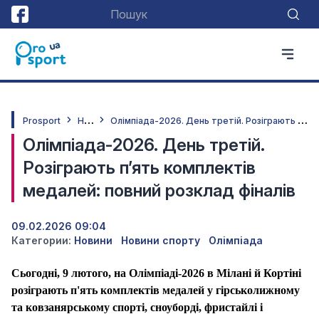
Н
овини
О
лімпіада-2026. День третій. Розіграють п’ять комплектів медалей: повний розклад фіналів
Prosport
Олімпіада-2026. День третій.
Розіграють п’ять комплектів
медалей: повний розклад фіналів
09.02.2026 09:04
Категории:
Новини
Новини спорту
Олімпіада
Сьогодні, 9 лютого, на Олімпіаді-2026 в Мілані й Кортіні
розіграють п'ять комплектів медалей у гірськолижному
та ковзанярському спорті, сноуборді, фристайлі і