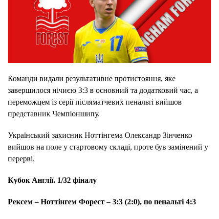
Команди видали результативне протистояння, яке
завершилося нічиєю 3:3 в основний та додатковий час, а
переможцем із серії післяматчевих пенальті вийшов
представник Чемпіоншипу.
Український захисник Ноттінгема Олександр Зінченко
вийшов на поле у ​​стартовому складі, проте був замінений у
перерві.
Кубок Англії. 1/32 фіналу
Рексем –
Ноттінгем Форест
–
3:3 (2:0), по пенальті 4:3