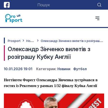
Н
овини
О
лександр Зінченко вилетів з розіграшу Кубку Англії
Prosport
Олександр Зінченко вилетів з
розіграшу Кубку Англії
10.01.2026 19:01
Категории:
Новини
Футбол
Ноттінгем Форест Олександра Зінченка зустрічався в
гостях із Рексемом у рамках 1/32 фіналу Кубка Англії