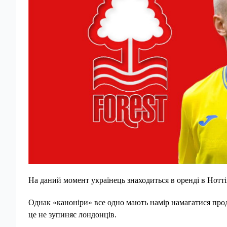
На даний момент українець знаходиться в оренді в Нотті
Однак «каноніри» все одно мають намір намагатися прод
це не зупиняє лондонців.