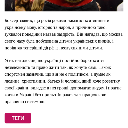
Боксер заявив, що росія роками намагається знищити
українську мову, історію та народ, а причиною такої
зухвалої поведінки назвав заздрість. Він нагадав, що москва
свого часу була побудована дітьми українських князів, і
порівняв теперішні дії рф із неслухняними дітьми.
Усик наголосив, що українці постійно борються за
незалежність та право жити так, як хочуть самі. Також
спортсмен зазначив, що він не є політиком, а думає як
людина, християнин, батько й чоловік, який хоче розвитку
своєї країни, вкладає в неї гроші, допомагає людям і прагне
жити в Україні без прильотів ракет та з працюючою
правовою системою.
ТЕГИ