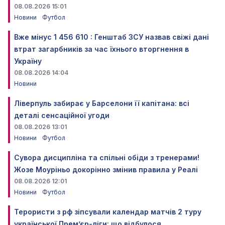
08.08.2026 15:01
Новини
Футбол
Вже мінус 1 456 610 : Генштаб ЗСУ назвав свіжі дані
втрат загарбників за час їхнього вторгнення в
Україну
08.08.2026 14:04
Новини
Ліверпуль забирає у Барселони її капітана: всі
деталі сенсаційної угоди
08.08.2026 13:01
Новини
Футбол
Сувора дисципліна та спільні обіди з тренерами!
Жозе Моуріньо докорінно змінив правила у Реалі
08.08.2026 12:01
Новини
Футбол
Терористи з рф зіпсували календар матчів 2 туру
української Прем’єр-ліги: що відбулося