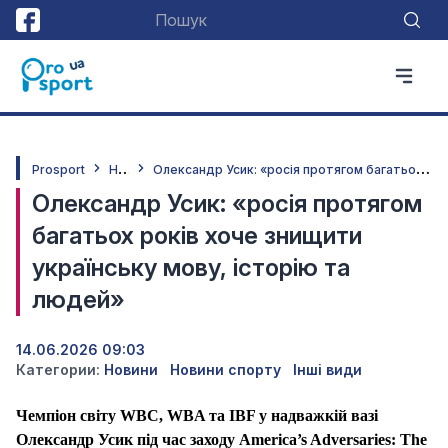
Н
овини
О
лександр Усик: «росія протягом багатьох років хоче знищити українську мову, історію та людей»
Prosport
Олександр Усик: «росія протягом
багатьох років хоче знищити
українську мову, історію та
людей»
14.06.2026 09:03
Категории:
Новини
Новини спорту
Інші види
Чемпіон світу WBC, WBA та IBF у надважкій вазі
Олександр Усик під час заходу America’s Adversaries: The