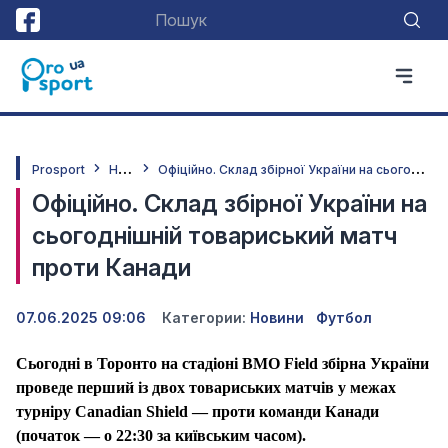
Н
овини
О
фіційно. Склад збірної України на сьогоднішній товариський матч проти Канади
Prosport
Офіційно. Склад збірної України на
сьогоднішній товариський матч
проти Канади
07.06.2025 09:06
Категории:
Новини
Футбол
Сьогодні в Торонто на стадіоні BMO Field збірна України
проведе перший із двох товариських матчів у межах
турніру Canadian Shield — проти команди Канади
(початок — о 22:30 за київським часом).