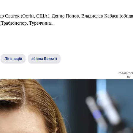
ндр Сваток (Остін, США), Денис Попов, Владислав Кабаєв (обид
(Трабзонспор, Туреччина).
Ліга націй
збірна Бельгії