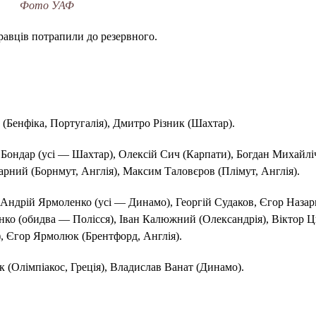
Фото УАФ
равців потрапили до резервного.
 (Бенфіка, Португалія), Дмитро Різник (Шахтар).
ондар (усі — Шахтар), Олексій Сич (Карпати), Богдан Михайлі
барний (Борнмут, Англія), Максим Таловєров (Плімут, Англія).
Андрій Ярмоленко (усі — Динамо), Георгій Судаков, Єгор Наза
нко (обидва — Полісся), Іван Калюжний (Олександрія), Віктор 
), Єгор Ярмолюк (Брентфорд, Англія).
 (Олімпіакос, Греція), Владислав Ванат (Динамо).