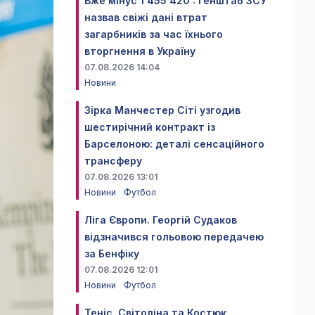
Вже мінус 1 455 420 : Генштаб ЗСУ
назвав свіжі дані втрат
загарбників за час їхнього
вторгнення в Україну
07.08.2026 14:04
Новини
Зірка Манчестер Сіті узгодив
шестирічний контракт із
Барселоною: деталі сенсаційного
трансферу
07.08.2026 13:01
Новини
Футбол
Ліга Європи. Георгій Судаков
відзначився гольовою передачею
за Бенфіку
07.08.2026 12:01
Новини
Футбол
Теніс. Світоліна та Костюк