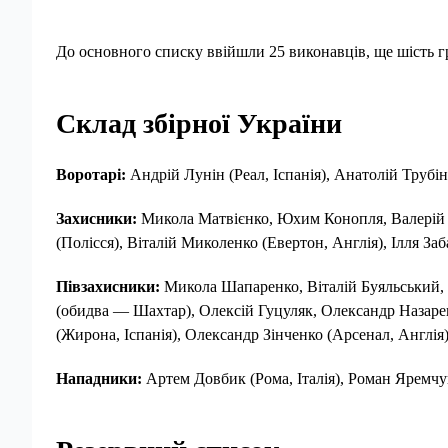
До основного списку ввійшли 25 виконавців, ще шість г
Склад збірної України
Воротарі:
Андрій Лунін (Реал, Іспанія), Анатолій Трубін
Захисники:
Микола Матвієнко, Юхим Конопля, Валерій Б
(Полісся), Віталій Миколенко (Евертон, Англія), Ілля За
Півзахисники:
Микола Шапаренко, Віталій Буяльський, 
(обидва — Шахтар), Олексій Гуцуляк, Олександр Назаре
(Жирона, Іспанія), Олександр Зінченко (Арсенал, Англія
Нападники:
Артем Довбик (Рома, Італія), Роман Яремчук