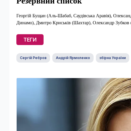
Резервний
список
Георгій Бущан (Аль-Шабаб, Саудівська Аравія), Олекса
Динамо), Дмитро Криськів (Шахтар), Олександр Зубков 
ТЕГИ
Сергій Ребров
Андрій Ярмоленко
збірна України