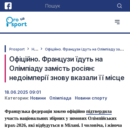
Н
овини
О
фіційно. Французи їдуть на Олімпіаду замість росіян: недоімперії знову вказали її місце
Prosport
Офіційно. Французи їдуть на
Олімпіаду замість росіян:
недоімперії знову вказали її місце
18.06.2025 09:01
Категории:
Новини
Олімпіада
Новини спорту
Французька федерація хокею офіційно
підтвердила
участь національних збірних у зимових Олімпійських
іграх-2026, які відбудуться в Мілані. І чоловіча, і жіноча