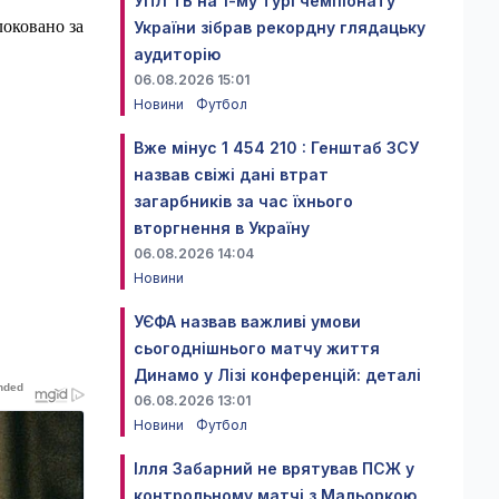
УПЛ ТБ на 1-му турі чемпіонату
локовано за
України зібрав рекордну глядацьку
аудиторію
06.08.2026 15:01
Новини
Футбол
Вже мінус 1 454 210 : Генштаб ЗСУ
назвав свіжі дані втрат
загарбників за час їхнього
вторгнення в Україну
06.08.2026 14:04
Новини
УЄФА назвав важливі умови
сьогоднішнього матчу життя
Динамо у Лізі конференцій: деталі
06.08.2026 13:01
Новини
Футбол
Ілля Забарний не врятував ПСЖ у
контрольному матчі з Мальоркою