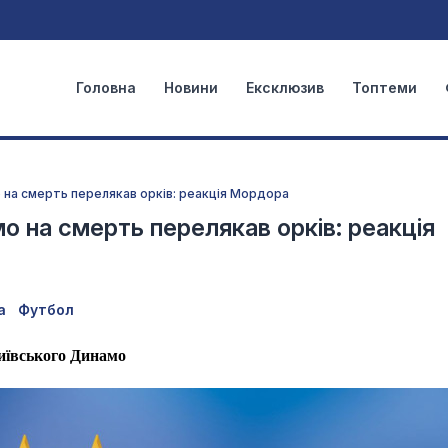
Головна
Новини
Ексклюзив
Топтеми
о на смерть перелякав орків: реакція Мордора
о на смерть перелякав орків: реакція
а
Футбол
київського Динамо