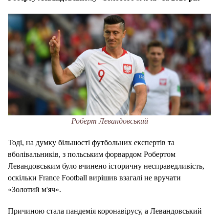
Роберт Левандовський
Тоді, на думку більшості футбольних експертів та
вболівальників, з польським форвардом Робертом
Левандовським було вчинено історичну несправедливість,
оскільки France Football вирішив взагалі не вручати
«Золотий м'яч».
Причиною стала пандемія коронавірусу, а Левандовський