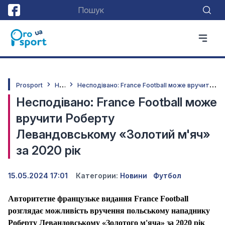
Н
овини
Н
есподівано: France Football може вручити Роберту Левандовському «Золотий м'яч» за 2020 рік
Prosport
Несподівано: France Football може
вручити Роберту
Левандовському «Золотий м'яч»
за 2020 рік
15.05.2024 17:01
Категории:
Новини
Футбол
Авторитетне французьке видання France Football
розглядає можливість вручення польському нападнику
Роберту Левандовському «Золотого м'яча» за 2020 рік