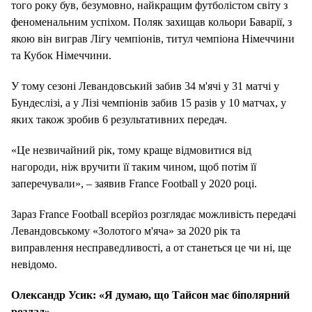
того року був, безумовно, найкращим футболістом світу з
феноменальним успіхом.
Поляк захищав кольори
Баварії, з
якою він виграв Лігу чемпіонів, титул чемпіона Німеччини
та Кубок Німеччини.
У тому сезоні Левандовський забив 34 м'ячі у 31 матчі у
Бундеслізі, а у Лізі чемпіонів забив 15 разів у 10 матчах, у
яких також зробив 6 результативних передач.
«Це незвичайний рік, тому краще відмовитися від
нагороди, ніж вручити її таким чином, щоб потім її
заперечували», – заявив France Football у 2020 році.
Зараз France Football всерйоз розглядає можливість передачі
Левандовському «Золотого м'яча» за 2020 рік та
виправлення несправедливості, а от станеться це чи ні, ще
невідомо.
Олександр Усик: «Я думаю, що Тайсон має біполярний
розлад»