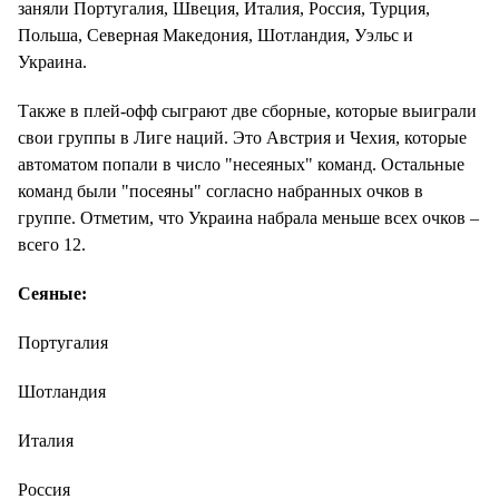
заняли Португалия, Швеция, Италия, Россия, Турция,
Польша, Северная Македония, Шотландия, Уэльс и
Украина.
Также в плей-офф сыграют две сборные, которые выиграли
свои группы в Лиге наций. Это Австрия и Чехия, которые
автоматом попали в число "несеяных" команд. Остальные
команд были "посеяны" согласно набранных очков в
группе. Отметим, что Украина набрала меньше всех очков –
всего 12.
Сеяные:
Португалия
Шотландия
Италия
Россия