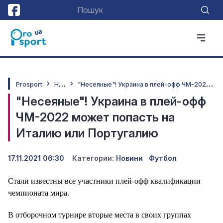
Н
овини
"
Несеяные"! Украина в плей-офф ЧМ-2022 может попасть на Италию или Португалию
Prosport
"Несеяные"! Украина в плей-офф
ЧМ-2022 может попасть на
Италию или Португалию
17.11.2021 06:30
Категории:
Новини
Футбол
Стали известны все участники плей-офф квалификации
чемпионата мира.
В отборочном турнире вторые места в своих группах