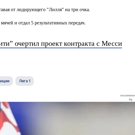
тавая от лидирующего "Лилля" на три очка.
 мячей и отдал 5 результативных передач.
ти” очертил проект контракта с Месси
анции
Лига 1