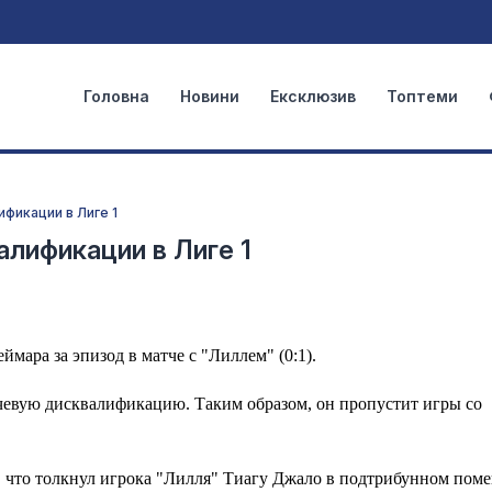
Головна
Новини
Ексклюзив
Топтеми
фикации в Лиге 1
алификации в Лиге 1
мара за эпизод в матче с "Лиллем" (0:1).
чевую дисквалификацию. Таким образом, он пропустит игры со
, что толкнул игрока "Лилля" Тиагу Джало в подтрибунном пом