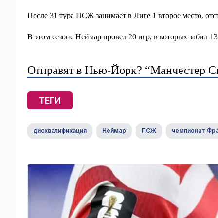
После 31 тура ПСЖ занимает в Лиге 1 второе место, отс
В этом сезоне Неймар провел 20 игр, в которых забил 13
Отправят в Нью-Йорк? “Манчестер Си
ТЕГИ
дисквалификация
Неймар
ПСЖ
чемпионат Фр