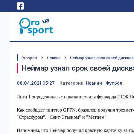
Prosport
Новини
Неймар узнал срок своей дисквали
Неймар узнал срок своей дискв
08.04.2021 05:27
Категории:
Новини
Футбол
Лига 1 определилась с наказанием для форварда ПСЖ Ней
Как сообщает твиттер GFFN, бразилец получил трехмат
"Страсбуром", "Сент-Этьеном" и "Метцем".
Напомним, что Неймар получил красную карточку за то