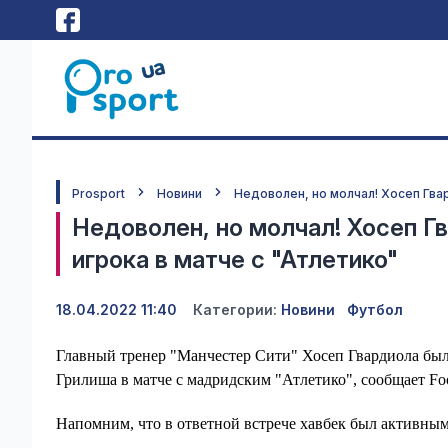
Prosport
Новини
Недоволен, но молчал! Хосеп Гва
Недоволен, но молчал! Хосеп Г
игрока в матче с "Атлетико"
18.04.2022 11:40
Категории:
Новини
Футбол
Главный тренер "Манчестер Сити" Хосеп Гвардиола бы
Грилиша в матче с мадридским "Атлетико", сообщает Footb
Напомним, что в ответной встрече хавбек был активны