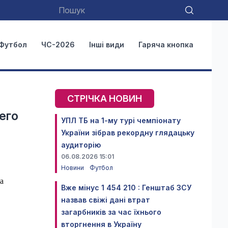
Футбол
ЧС-2026
Інші види
Гаряча кнопка
СТРІЧКА НОВИН
его
УПЛ ТБ на 1-му турі чемпіонату
України зібрав рекордну глядацьку
аудиторію
06.08.2026 15:01
Новини
Футбол
а
Вже мінус 1 454 210 : Генштаб ЗСУ
назвав свіжі дані втрат
загарбників за час їхнього
вторгнення в Україну