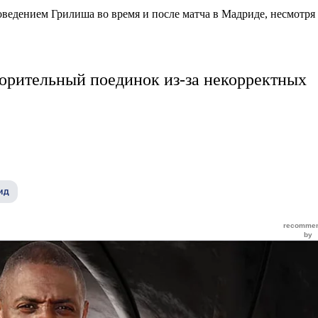
едением Грилиша во время и после матча в Мадриде, несмотря н
орительный поединок из-за некорректных
ид