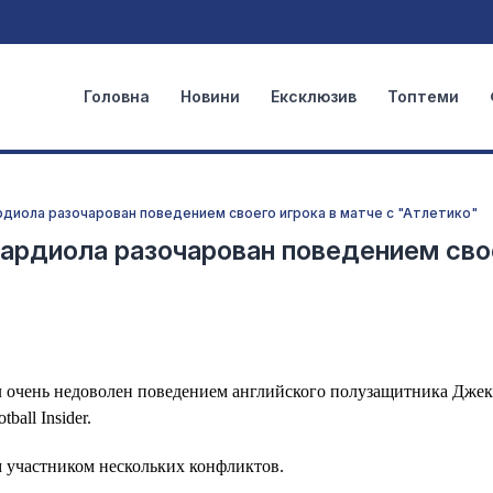
Головна
Новини
Ексклюзив
Топтеми
рдиола разочарован поведением своего игрока в матче с "Атлетико"
вардиола разочарован поведением сво
л очень недоволен поведением английского полузащитника Джек
all Insider.
м участником нескольких конфликтов.