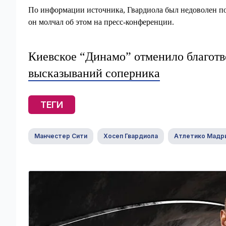
По информации источника, Гвардиола был недоволен пов
он молчал об этом на пресс-конференции.
Киевское “Динамо” отменило благотв
высказываний соперника
ТЕГИ
Манчестер Сити
Хосеп Гвардиола
Атлетико Мадр