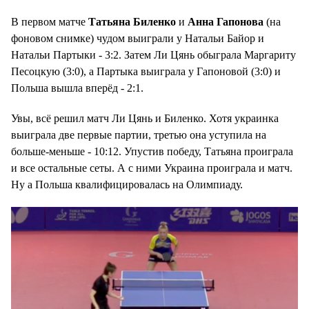
В первом матче
Татьяна Биленко
и
Анна Гапонова
(на
фоновом снимке) чудом выиграли у Натальи Байор и
Натальи Партыки - 3:2. Затем Ли Цянь обыграла Маргариту
Песоцкую (3:0), а Партыка выиграла у Гапоновой (3:0) и
Польша вышла вперёд - 2:1.
Увы, всё решил матч Ли Цянь и Биленко. Хотя украинка
выиграла две первые партии, третью она уступила на
больше-меньше - 10:12. Упустив победу, Татьяна проиграла
и все остальные сеты. А с ними Украина проиграла и матч.
Ну а Польша квалифицировалась на Олимпиаду.