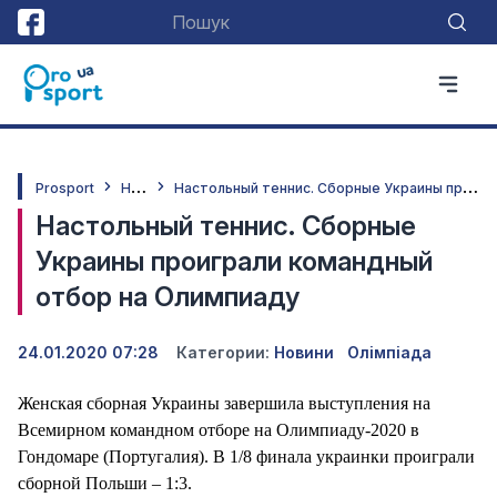
Н
овини
Н
астольный теннис. Сборные Украины проиграли командный отбор на Олимпиаду
Prosport
Настольный теннис. Сборные
Украины проиграли командный
отбор на Олимпиаду
24.01.2020 07:28
Категории:
Новини
Олімпіада
Женская сборная Украины завершила выступления на
Всемирном командном отборе на Олимпиаду-2020 в
Гондомаре (Португалия). В 1/8 финала украинки проиграли
сборной Польши – 1:3.