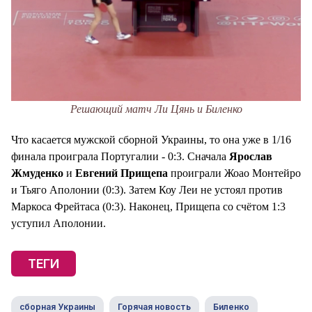
Решающий матч Ли Цянь и Биленко
Что касается мужской сборной Украины, то она уже в 1/16
финала проиграла Португалии - 0:3. Сначала
Ярослав
Жмуденко
и
Евгений Прищепа
проиграли Жоао Монтейро
и Тьяго Аполонии (0:3). Затем Коу Леи не устоял против
Маркоса Фрейтаса (0:3). Наконец, Прищепа со счётом 1:3
уступил Аполонии.
ТЕГИ
сборная Украины
Горячая новость
Биленко