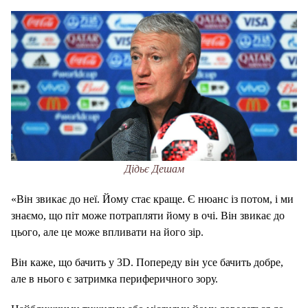
Дідьє Дешам
«Він звикає до неї. Йому стає краще. Є нюанс із потом, і ми
знаємо, що піт може потрапляти йому в очі. Він звикає до
цього, але це може впливати на його зір.
Він каже, що бачить у 3D. Попереду він усе бачить добре,
але в нього є затримка периферичного зору.