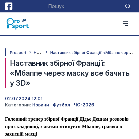
Н
овини
Н
аставник збірної Франції: «Мбаппе через маску все бачить у 3D»
Prosport
Наставник збірної Франції:
«Мбаппе через маску все бачить
у 3D»
02.07.2024 12:01
Категории:
Новини
Футбол
ЧС-2026
Головний тренер збірної Франції Дідьє Дешам розповів
про складнощі, з якими зіткнувся Мбаппе, граючи в
захисній масці