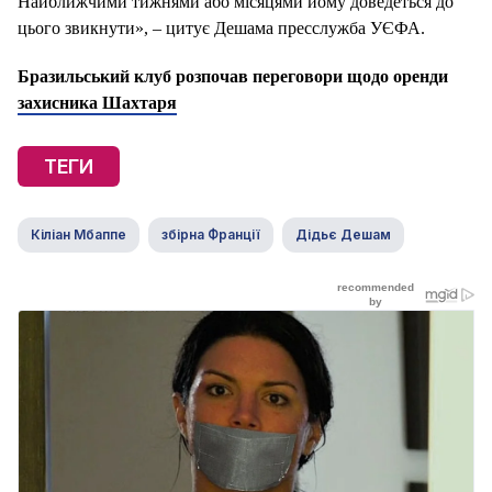
Найближчими тижнями або місяцями йому доведеться до
цього звикнути», – цитує Дешама пресслужба УЄФА.
Бразильський клуб розпочав переговори щодо оренди
захисника Шахтаря
ТЕГИ
Кіліан Мбаппе
збірна Франції
Дідьє Дешам