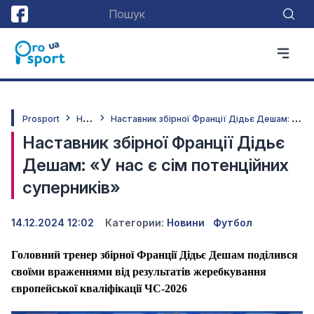
Н
овини
Н
аставник збірної Франції Дідьє Дешам: «У нас є сім потенційних суперників»
Prosport
Наставник збірної Франції Дідьє
Дешам: «У нас є сім потенційних
суперників»
14.12.2024 12:02
Категории:
Новини
Футбол
Головний тренер збірної Франції Дідьє Дешам поділився
своїми враженнями від результатів жеребкування
європейської кваліфікації ЧС-2026