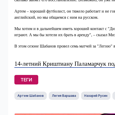
Артем – хороший футболист, он тяжело работает и не го
английский, но мы общаемся с ним на русском.
Мы хотим и в дальнейшем иметь хороший контакт с "Ди
играют. А мы бы хотели их брать в аренду", – сказал Ми
В этом сезоне Шабанов провел семь матчей за "Легию" 
14-летний Криштиану Паламарчук по
ТЕГИ
Артем Шабанов
Легия Варшава
Назарий Русин