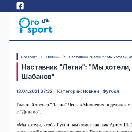
Prosport
Новини
Наставник "Легии": "Мы хотели, 
Наставник "Легии": "Мы хотели,
Шабанов"
13.04.2021 07:32
Категории:
Новини
Футбол
Главный тренер "Легии" Чеслав Михневич поделился м
с "Динамо".
«Мы хотели, чтобы Русин нам помог так, как Артем Шаб
сколько займет его восстановление. Возможно, он уже не