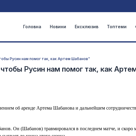
Головна
Новини
Ексклюзив
Топтеми
чтобы Русин нам помог так, как Артем Шабанов"
 чтобы Русин нам помог так, как Арте
нением об аренде Артема Шабанова и дальнейшем сотрудничест
анов. Он (Шабанов) травмировался в последнем матче, и скоро 
 сыграет до конца этого сезона.