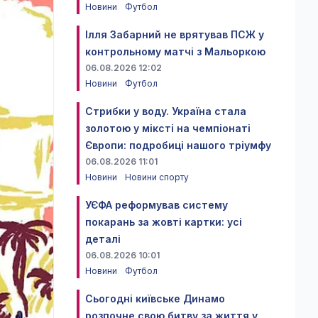
Новини
Футбол
Ілля Забарний не врятував ПСЖ у
контрольному матчі з Мальоркою
06.08.2026 12:02
Новини
Футбол
Стрибки у воду. Україна стала
золотою у міксті на чемпіонаті
Європи: подробиці нашого тріумфу
06.08.2026 11:01
Новини
Новини спорту
УЄФА реформував систему
покарань за жовті картки: усі
деталі
06.08.2026 10:01
Новини
Футбол
Сьогодні київське Динамо
розпочне свою битву за життя у