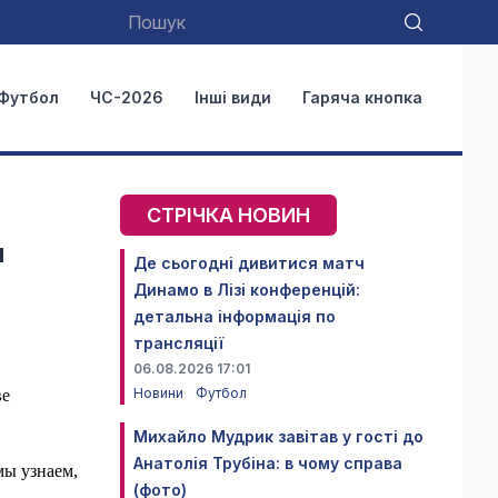
Футбол
ЧС-2026
Інші види
Гаряча кнопка
СТРІЧКА НОВИН
м
Де сьогодні дивитися матч
Динамо в Лізі конференцій:
детальна інформація по
трансляції
06.08.2026 17:01
Новини
Футбол
ве
Михайло Мудрик завітав у гості до
Анатолія Трубіна: в чому справа
мы узнаем,
(фото)