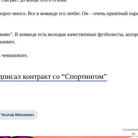
ворит много. Все в команде его любят. Он – очень приятный паре
намо". В команде есть молодые качественные футболисты, котор
хневич.
в чемпионате.
дписал контракт со “Спортингом”
Чеслав Михневич