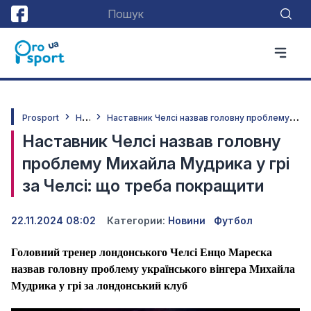
Н
овини
Н
аставник Челсі назвав головну проблему Михайла Мудрика у грі за Челсі: що треба покращити
Prosport
Наставник Челсі назвав головну
проблему Михайла Мудрика у грі
за Челсі: що треба покращити
22.11.2024 08:02
Категории:
Новини
Футбол
Головний тренер лондонського Челсі Енцо Мареска
назвав головну проблему українського вінгера Михайла
Мудрика у грі за лондонський клуб