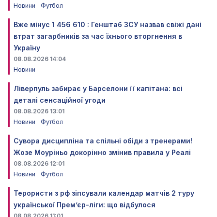
Новини
Футбол
Вже мінус 1 456 610 : Генштаб ЗСУ назвав свіжі дані
втрат загарбників за час їхнього вторгнення в
Україну
08.08.2026 14:04
Новини
Ліверпуль забирає у Барселони її капітана: всі
деталі сенсаційної угоди
08.08.2026 13:01
Новини
Футбол
Сувора дисципліна та спільні обіди з тренерами!
Жозе Моуріньо докорінно змінив правила у Реалі
08.08.2026 12:01
Новини
Футбол
Терористи з рф зіпсували календар матчів 2 туру
української Прем’єр-ліги: що відбулося
08.08.2026 11:01