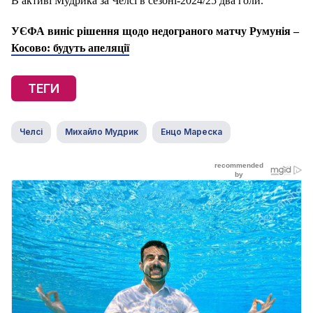
В активі Мудрика за Челсі в сезоні-2024/25 два голи.
УЄФА виніс рішення щодо недограного матчу Румунія –
Косово: будуть апеляції
ТЕГИ
Челсі
Михайло Мудрик
Енцо Мареска