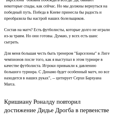
некоторые спады, как сейчас. Но мы должны вернуться на
победный путь. Победа в Киеве принесла бы радость и
преобразила бы настрой наших болельщиков.
Состав на матч? Есть футболисты, которые долго не играли
из-за травм. Но они готовы. Думаю, у всех есть шанс
сыграть.
Для меня большая честь быть тренером "Барселоны" в Лиге
чемпионов после того, как я выступал в этом турнире в
качестве футболиста. Игроки привыкли к давлению
большого турнира. С Динамо будет особенный матч, но все
находится в наших руках", -- цитирует Серхи Бархуана
Marca.
Кришиану Роналду повторил
достижение Дидье Дрогба в первенстве