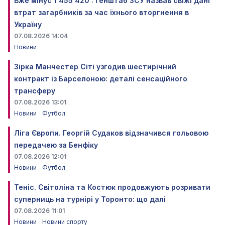
Вже мінус 1 455 420 : Генштаб ЗСУ назвав свіжі дані
втрат загарбників за час їхнього вторгнення в
Україну
07.08.2026 14:04
Новини
Зірка Манчестер Сіті узгодив шестирічний
контракт із Барселоною: деталі сенсаційного
трансферу
07.08.2026 13:01
Новини
Футбол
Ліга Європи. Георгій Судаков відзначився гольовою
передачею за Бенфіку
07.08.2026 12:01
Новини
Футбол
Теніс. Світоліна та Костюк продовжують розривати
суперниць на турнірі у Торонто: що далі
07.08.2026 11:01
Новини
Новини спорту