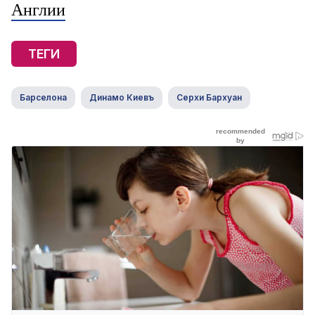
Англии
ТЕГИ
Барселона
Динамо Киевъ
Серхи Бархуан