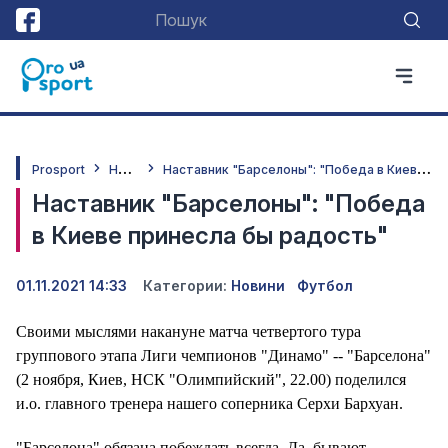
Н
овини
Н
аставник "Барселоны": "Победа в Киеве принесла бы радость"
Prosport
Наставник "Барселоны": "Победа
в Киеве принесла бы радость"
01.11.2021 14:33
Категории:
Новини
Футбол
Своими мыслями накануне матча четвертого тура
группового этапа Лиги чемпионов "Динамо" -- "Барселона"
(2 ноября, Киев, НСК "Олимпийский", 22.00) поделился
и.о. главного тренера нашего соперника Серхи Бархуан.
"Барселона" обязана побеждать всегда. Да, бывают